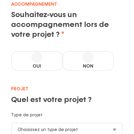
ortfolio
ACCOMPAGNEMENT
Politique ESG
Souhaitez-vous un
Recrutement
Nos actualités
accompagnement lors de
Partenaires
votre projet ?
Required
Nos publications
OUI
NON
PROJET
Quel est votre projet ?
Type de projet
Choisissez un type de projet