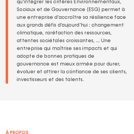
ortfolio
qu’intégrer les critères Environnementaux,
Politique ESG
Sociaux et de Gouvernance (ESG) permet à
Recrutement
une entreprise d’accroître sa résilience face
Nos actualités
aux grands défis d’aujourd’hui : changement
Partenaires
climatique, raréfaction des ressources,
Nos publications
attentes sociétales croissantes, … Une
entreprise qui maîtrise ses impacts et qui
adopte de bonnes pratiques de
gouvernance est mieux armée pour durer,
évoluer et attirer la confiance de ses clients,
investisseurs et des talents.
À PROPOS