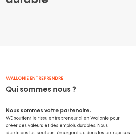
ortfolio
Politique ESG
Recrutement
Nos actualités
Partenaires
Nos publications
WALLONIE ENTREPRENDRE
Qui sommes nous ?
Nous sommes votre partenaire.
WE soutient le tissu entrepreneurial en Wallonie pour
créer des valeurs et des emplois durables. Nous
identifions les secteurs émergents, aidons les entreprises