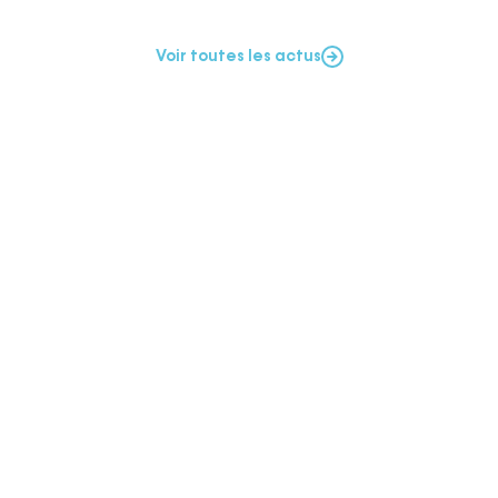
Voir toutes les actus
Votre
Je m'abonne
adresse
email
Required