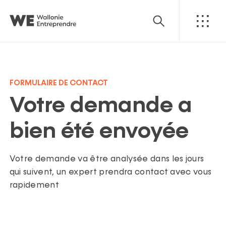
Rechercher
Retour
Retour
Accompagnement
Prêts
ession & acquisition
FORMULAIRE DE CONTACT
Garanties
Générations Entreprenantes
Financement
Capital
Growth
Votre demande a
Mot-
ortfolio
Economie sociale & coopérative
Expertises
clé
bien été envoyée
Soins de santé
Contact
International
Retournement
Suggestions
Votre demande va être analysée dans les jours
ransition énergétique & circulaire
qui suivent, un expert prendra contact avec vous
ACCOMPAGNEMENT
FINANCEMENT
GARANTIE
À propos
Venture Capital
rapidement
Notre stratégie
PARTENAIRE
PRÊT
ision, Missions, Valeurs
Gouvernance