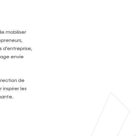
e mobiliser
preneurs,
s d’entreprise,
tage envie
rection de
inspirer les
nante.