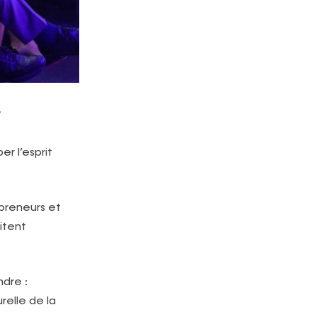
r
r l’esprit
epreneurs et
itent
ndre :
elle de la