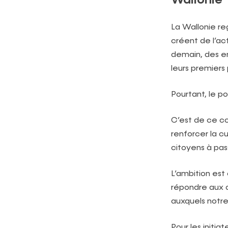
Wallonie
La Wallonie re
créent de l’ac
demain, des en
leurs premiers 
Pourtant, le p
C’est de ce c
renforcer la c
citoyens à pass
L’ambition est 
répondre aux 
auxquels notre
Pour les initi