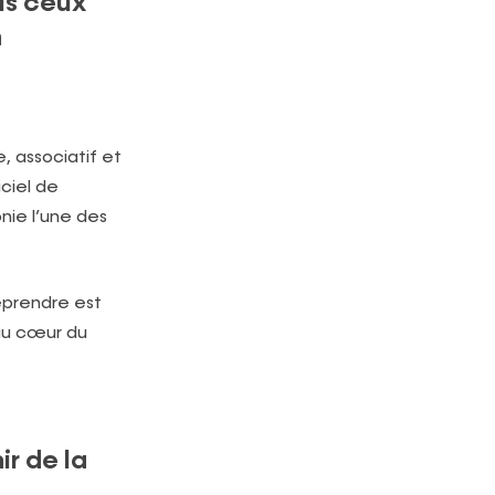
us ceux
n
 associatif et
iciel de
nie l’une des
reprendre
est
 au cœur du
ir de la