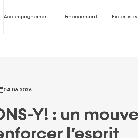
Accompagnement
Financement
Expertises
Prêts
Economie sociale & coopérative
enantes
Garanties
Soins de santé
Capital
International
04.06.2026
Portfolio
Mot-
clé
NS-Y! : un mouv
enforcer l’esprit