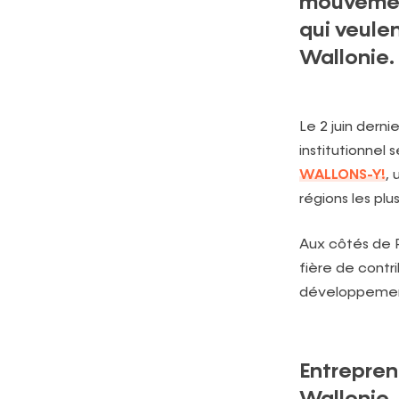
mouvement
qui veulen
Wallonie.
Le 2 juin dern
institutionnel 
WALLONS-Y!
,
régions les pl
Aux côtés de P
fière de contr
développement
Entreprend