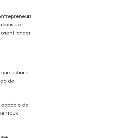
 entrepreneurs
ations de
 osent lancer
qui souhaite
age de
ve capable de
ementaux
 une