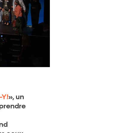
Y!
», un
eprendre
and