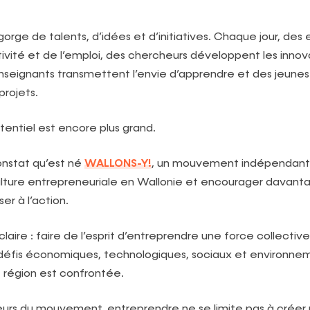
gorge de talents, d’idées et d’initiatives. Chaque jour, des
tivité et de l’emploi, des chercheurs développent les innov
seignants transmettent l’envie d’apprendre et des jeunes
projets.
otentiel est encore plus grand.
onstat qu’est né
WALLONS-Y!
, un mouvement indépendant 
ulture entrepreneuriale en Wallonie et encourager davant
er à l’action.
claire : faire de l’esprit d’entreprendre une force collecti
défis économiques, technologiques, sociaux et environn
 région est confrontée.
ateurs du mouvement, entreprendre ne se limite pas à créer