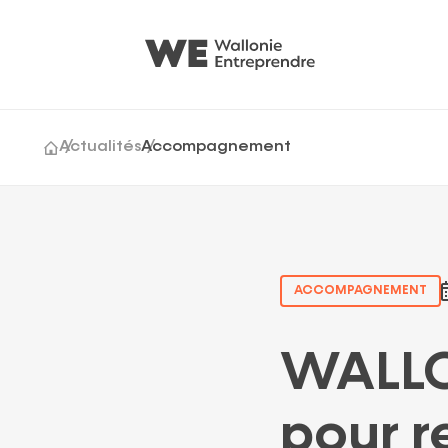
Actualités
Accompagnement
Cession & acquisition
Générations Entrepr
Growth
ACCOMPAGNEMENT
WALLO
pour r
Suggestions