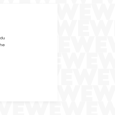
 du
che