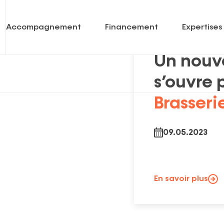
Accompagnement
Financement
Expertises
FINANCEMENT
Un nouv
Prêts
Economie sociale & coopérative
s’ouvre 
Brasseri
enantes
Garanties
Soins de santé
Capital
International
09.05.2023
Portfolio
Mot-
clé
En savoir plus