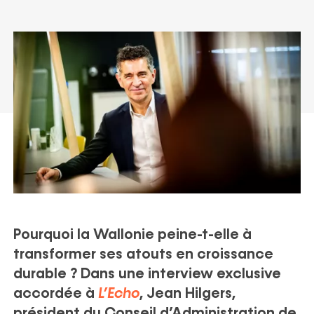
ortfolio
Politique ESG
Recrutement
Nos actualités
Partenaires
Nos publications
Pourquoi la Wallonie peine-t-elle à
transformer ses atouts en croissance
durable ? Dans une interview exclusive
accordée à
L’Echo
, Jean Hilgers,
président du Conseil d’Administration de