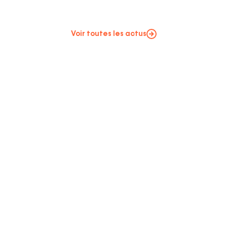
Voir toutes les actus
Votre
Je m'abonne
adresse
email
Required