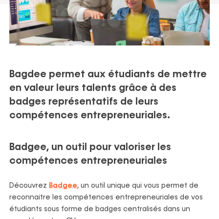
ortfolio
Politique ESG
Recrutement
Nos actualités
Partenaires
Nos publications
Bagdee permet aux étudiants de mettre
en valeur leurs talents grâce à des
badges représentatifs de leurs
compétences entrepreneuriales​.
Badgee
, un outil pour valoriser les
compétences entrepreneuriales
D
écouvrez
Badgee
, un outil unique qui
vous permet de
reconnaitre les
compétences entrepreneuriales de
vos
étudiants sous forme de badges
centralisés dans un