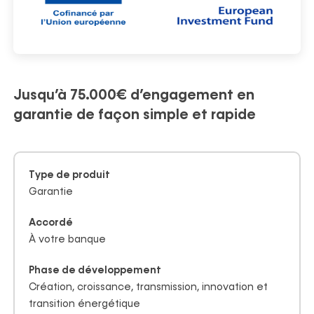
ortfolio
Politique ESG
Recrutement
Nos actualités
Partenaires
Nos publications
Jusqu’à 75.000€ d’engagement en
garantie de façon simple et rapide
Type de produit
Garantie
Accordé
À votre banque
Phase de développement
Création, croissance, transmission, innovation et
transition énergétique