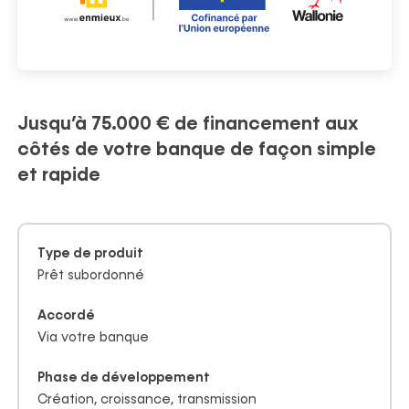
ortfolio
Politique ESG
Recrutement
Nos actualités
Partenaires
Nos publications
Jusqu’à 75.000 € de financement aux
côtés de votre banque de façon simple
et rapide
Type de produit
Prêt subordonné
Accordé
Via votre banque
Phase de développement
Création, croissance, transmission