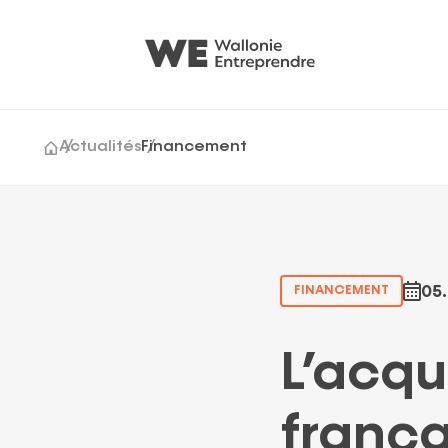
Actualités
Financement
Cession & acquisition
Générations Entrepr
Growth
05
FINANCEMENT
L’acqu
franç
Suggestions