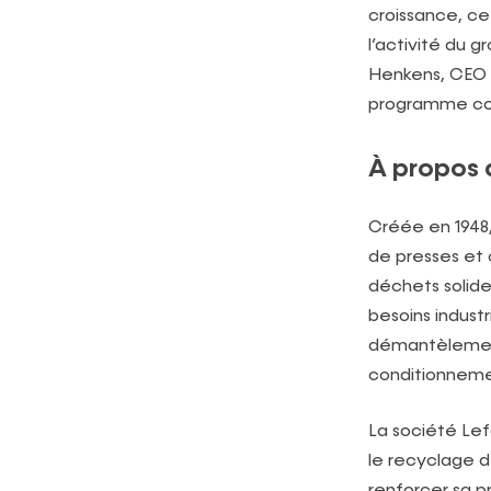
croissance, c
l’activité du
Henkens, CEO d
programme coll
À propos 
Créée en 1948,
de presses et 
déchets solide
besoins indust
démantèlement 
conditionneme
La société Lef
le recyclage d
renforcer sa p