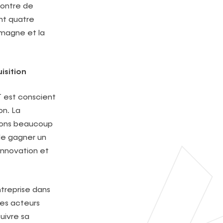
montre de
ent quatre
emagne et la
isition
 est conscient
on. La
oyons beaucoup
de gagner un
innovation et
ntreprise dans
es acteurs
uivre sa