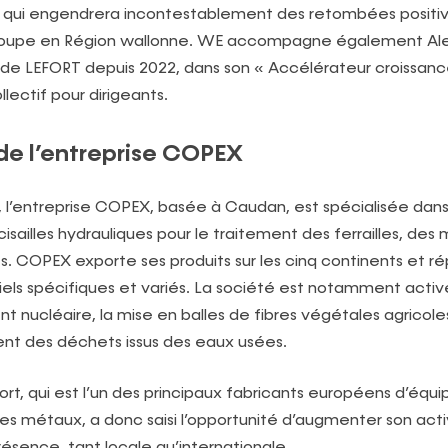
e qui engendrera incontestablement des retombées positiv
 groupe en Région wallonne. WE accompagne également Al
e LEFORT depuis 2022, dans son « Accélérateur croissance
ectif pour dirigeants.
de l’entreprise COPEX
 l’entreprise COPEX, basée à Caudan, est spécialisée dans 
cisailles hydrauliques pour le traitement des ferrailles, de
s. COPEX exporte ses produits sur les cinq continents et r
riels spécifiques et variés. La société est notamment activ
nucléaire, la mise en balles de fibres végétales agricole
nt des déchets issus des eaux usées.
ort, qui est l’un des principaux fabricants européens d’éq
es métaux, a donc saisi l’opportunité d’augmenter son acti
résence, tant locale qu’internationale.