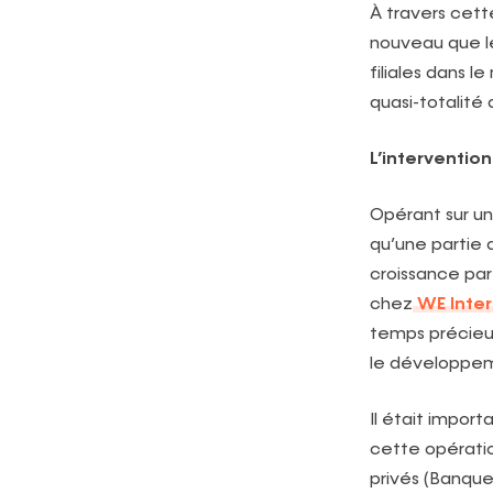
À travers cet
nouveau que le
filiales dans 
quasi-totalité 
L’interventio
Opérant sur u
qu’une partie 
croissance par
chez
WE Inter
temps précieu
le développem
Il était impor
cette opératio
privés (Banque