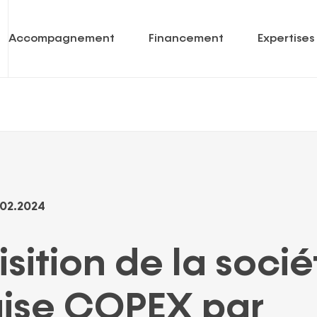
Accompagnement
Financement
Expertises
Prêts
Economie sociale & coopérative
enantes
Garanties
Soins de santé
Capital
International
.02.2024
Portfolio
Mot-
clé
isition de la socié
aise COPEX par