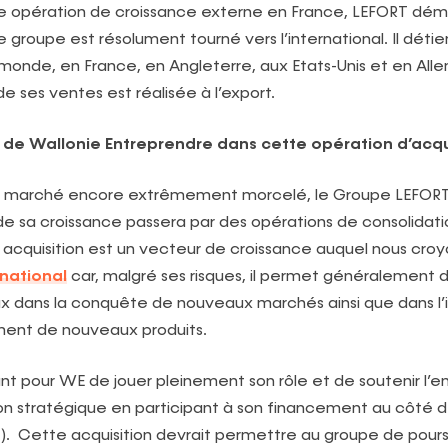
te opération de croissance externe en France, LEFORT dé
 groupe est résolument tourné vers l’international. Il déti
le monde, en France, en Angleterre, aux Etats-Unis et en All
de ses ventes est réalisée à l’export.
n de Wallonie Entreprendre dans cette opération d’acqu
n marché encore extrêmement morcelé, le Groupe LEFORT
de sa croissance passera par des opérations de consolidati
 acquisition est un vecteur de croissance auquel nous cr
national
car, malgré ses risques, il permet généralement 
x dans la conquête de nouveaux marchés ainsi que dans l’
ent de nouveaux produits.
tant pour WE de jouer pleinement son rôle et de soutenir l’e
n stratégique en participant à son financement au côté d
). Cette acquisition devrait permettre au groupe de pours