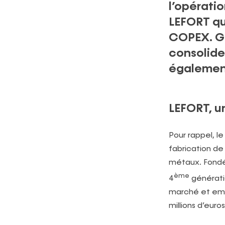
l’opérati
LEFORT qui
COPEX. Gr
consolide
également
LEFORT, u
Pour rappel, l
fabrication de 
métaux. Fondée
ème
4
génératio
marché et empl
millions d’euros