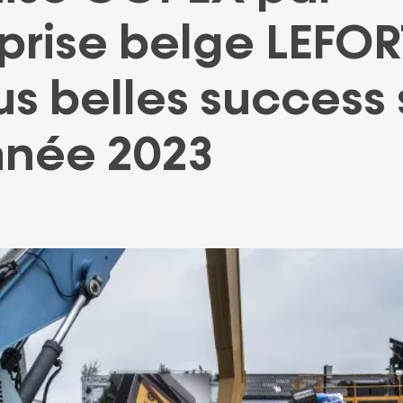
PARTENAIRE
PRÊT
eprise belge LEFOR
us belles success 
nnée 2023