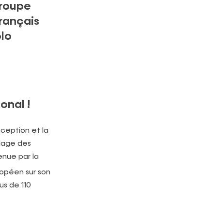
groupe
français
olo
onal !
nception et la
clage des
enue par la
ropéen sur son
us de 110