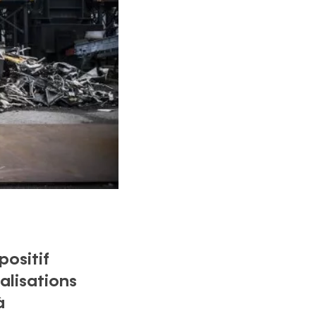
positif
éalisations
à