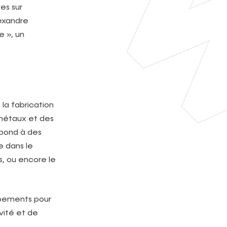
es sur
exandre
 », un
la fabrication
s métaux et des
épond à des
e dans le
s, ou encore le
uipements pour
vité et de