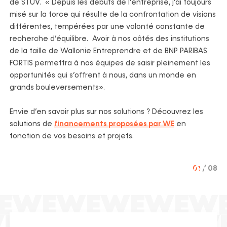
de STÛV. « Depuis les débuts de l’entreprise, j’ai toujours
misé sur la force qui résulte de la confrontation de visions
différentes, tempérées par une volonté constante de
recherche d’équilibre. Avoir à nos côtés des institutions
de la taille de Wallonie Entreprendre et de BNP PARIBAS
FORTIS permettra à nos équipes de saisir pleinement les
opportunités qui s’offrent à nous, dans un monde en
grands bouleversements
»
.
Envie d’en savoir plus sur nos solutions ? Découvrez les
solutions de
financements proposées par WE
en
fonction de vos besoins et projets.
01
08
Précédent
Voir
Voir
Voir
Voir
Voir
Voir
Voir
Voir
Suivant
en
en
en
en
en
en
en
en
grand
grand
grand
grand
grand
grand
grand
grand