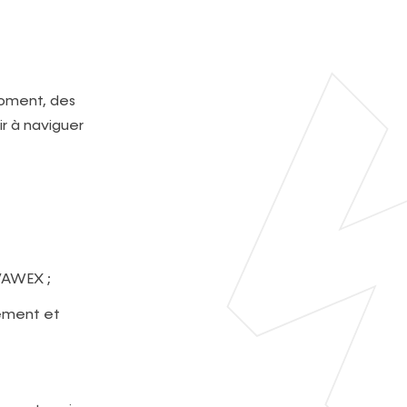
moment, des
r à naviguer
l’AWEX ;
sement et