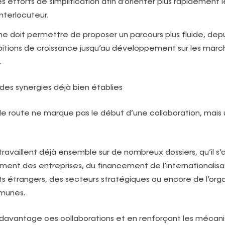
es efforts de simplification afin d’orienter plus rapidement 
interlocuteur.
 doit permettre de proposer un parcours plus fluide, depu
itions de croissance jusqu’au développement sur les marc
.
 des synergies déjà bien établies
de route ne marque pas le début d’une collaboration, mais
ravaillent déjà ensemble sur de nombreux dossiers, qu’il s’
nt des entreprises, du financement de l’internationalisa
s étrangers, des secteurs stratégiques ou encore de l’orga
munes.
 davantage ces collaborations et en renforçant les mécan