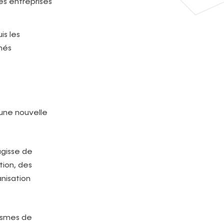
les entreprises
is les
hés
 une nouvelle
agisse de
tion, des
nisation
ismes de