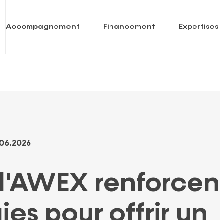
Accompagnement
Financement
Expertises
Prêts
Economie sociale & coopérative
enantes
Garanties
Soins de santé
Capital
International
06.2026
Portfolio
Mot-
clé
l'AWEX renforcent
ies pour offrir un