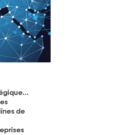
atégique…
les
aînes de
reprises