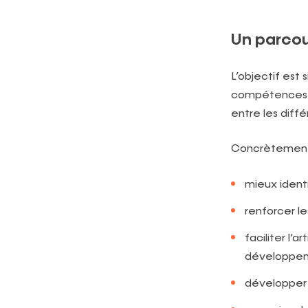
Un parcou
L’objectif est
compétences et
entre les différ
Concrètement,
mieux identi
renforcer l
faciliter l
développeme
développer