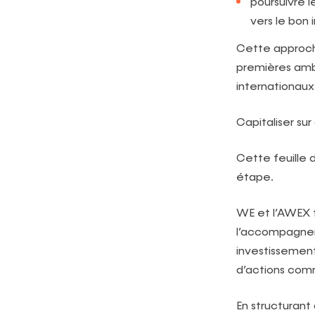
poursuivre l
vers le bon 
Cette approche
premières amb
internationaux
Capitaliser sur
Cette feuille 
étape.
WE et l’AWEX t
l’accompagneme
investissement
d’actions com
En structurant