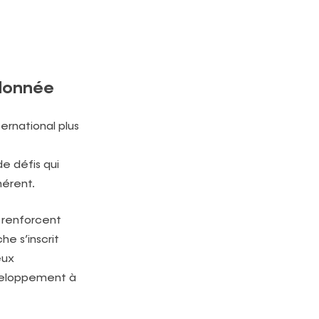
rdonnée
ernational plus
e défis qui
hérent.
renforcent
e s’inscrit
eux
éveloppement à