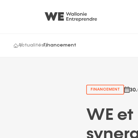
Actualités
Financement
Cession & acquisition
Générations Entrepr
Growth
30.
FINANCEMENT
WE et 
synerg
Suggestions