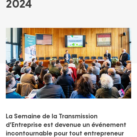
ortfolio
2024
Politique ESG
Recrutement
Nos actualités
Partenaires
Nos publications
La Semaine de la Transmission
d’Entreprise est devenue un événement
incontournable pour tout entrepreneur