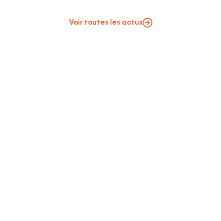
Voir toutes les actus
Votre
Je m'abonne
adresse
email
Required